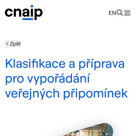
novinky
EN
Rozcest
O nás
Zpět
Klasifikace a příprava
pro vypořádání
veřejných připomínek