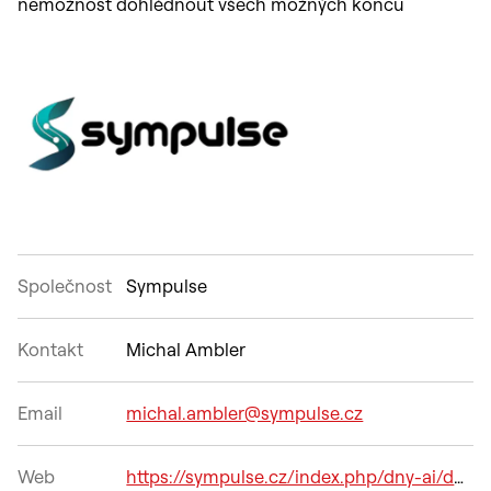
nemožnost dohlédnout všech možných konců
Společnost
Sympulse
Kontakt
Michal Ambler
Email
michal.ambler@sympulse.cz
Web
https://sympulse.cz/index.php/dny-ai/data_science_a_ai