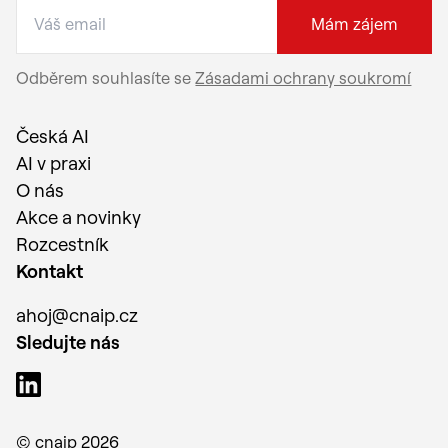
Mám zájem
Odběrem souhlasíte se
Zásadami ochrany soukromí
Česká AI
AI v praxi
O nás
Akce a novinky
Rozcestník
Kontakt
ahoj@cnaip.cz
Sledujte nás
© cnaip
2026