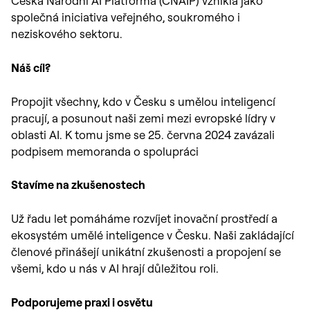
Česká Národní AI Platforma (CNAIP) vznikla jako
společná iniciativa veřejného, soukromého i
neziskového sektoru.
Náš cíl?
Propojit všechny, kdo v Česku s umělou inteligencí
pracují, a posunout naši zemi mezi evropské lídry v
oblasti AI. K tomu jsme se 25. června 2024 zavázali
podpisem memoranda o spolupráci
Stavíme na zkušenostech
Už řadu let pomáháme rozvíjet inovační prostředí a
ekosystém umělé inteligence v Česku. Naši zakládající
členové přinášejí unikátní zkušenosti a propojení se
všemi, kdo u nás v AI hrají důležitou roli.
Podporujeme praxi i osvětu