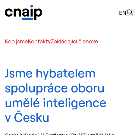
nov
EN
Roz
O n
Kdo jsme
Kontakty
Zakládající členové
Jsme hybatelem
spolupráce oboru
umělé inteligence
v Česku