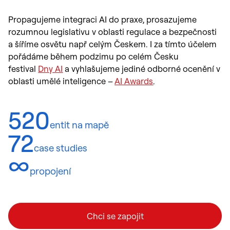
Propagujeme integraci AI do praxe, prosazujeme
rozumnou legislativu v oblasti regulace a bezpečnosti
a šíříme osvětu např celým Českem. I za tímto účelem
pořádáme během podzimu po celém Česku
festival
Dny AI
a vyhlašujeme jediné odborné ocenění v
oblasti umělé inteligence –
AI Awards
.
520
entit na mapě
72
case studies
∞
propojení
Chci se zapojit