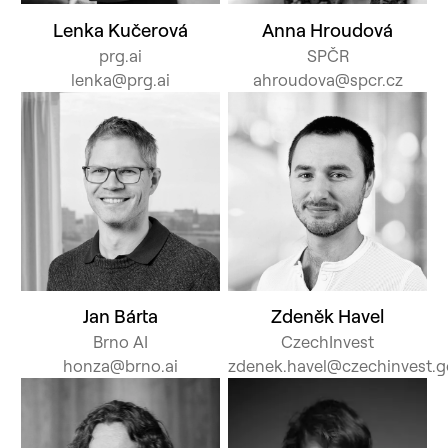
Lenka Kučerová
Anna Hroudová
prg.ai
SPČR
lenka@prg.ai
ahroudova@spcr.cz
Jan Bárta
Zdeněk Havel
Brno AI
CzechInvest
honza@brno.ai
zdenek.havel@czechinvest.g